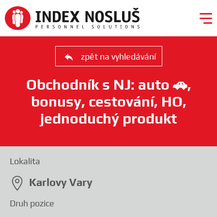
zpět na vyhledávání
Obchodník s NJ: auto 🚗,
bonusy, cestování, HO,
jednoduchý produkt
❯
Kariéra
Lokalita
Pro
Karlovy Vary
zaměstnavatele
Druh pozice