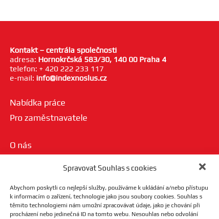
Kontakt – centrála společnosti
adresa:
Hornokrčská 583/30, 140 00 Praha 4
telefon: + 420 222 233 117
e-mail:
info@indexnoslus.cz
Nabídka práce
Pro zaměstnavatele
O nás
Nezávazná nabídka
Spravovat Souhlas s cookies
Zpracování OÚ
Abychom poskytli co nejlepší služby, používáme k ukládání a/nebo přístupu
k informacím o zařízení, technologie jako jsou soubory cookies. Souhlas s
Nejčastější dotazy
těmito technologiemi nám umožní zpracovávat údaje, jako je chování při
procházení nebo jedinečná ID na tomto webu. Nesouhlas nebo odvolání