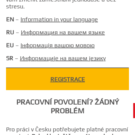
stresu.
EN
–
Information in your language
RU
–
Информация на вашем языке
EU
–
Інформація вашою мовою
❯
SR
–
Информације на вашем језику
Registration
REGISTRACE
регистрация
реєстрація
PRACOVNÍ POVOLENÍ? ŽÁDNÝ
регистрација
PROBLÉM
Pro práci v Česku potřebujete platné pracovní