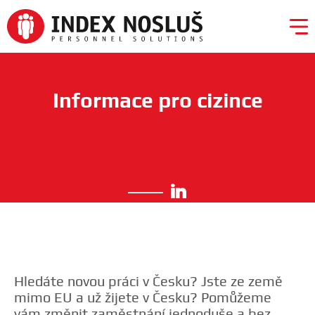
Informace pro cizince
❯
Kariéra
Pro
zaměstnavatele
Hledáte novou práci v Česku? Jste ze země
mimo EU a už žijete v Česku? Pomůžeme
vám změnit zaměstnání jednoduše a bez