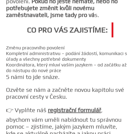
povolení.
Pokud ho ještě nemáte, nebo ho
potřebujete změnit kvůli novému
zaměstnavateli, jsme tady pro vá
s.
CO PRO VÁS ZAJISTÍME:
Změnu pracovního povolení
Kompletní administrativu – podání žádostí, komunikaci s
úřady a všechny potřebné dokumenty
Koordinátora, který mluví vaším jazykem – od začátku až
do nástupu do nové práce
S námi to jde snáze.
Ozvěte se nám a začněte novou kapitolu své
pracovní cesty v Česku.
👉 Vyplňte náš
registrační formulář
,
abychom vám uměli nabídnout tu správnou
pomoc – zjistíme, jakým jazykem mluvíte,
kde se aktuálně nacházíte a jakou práci