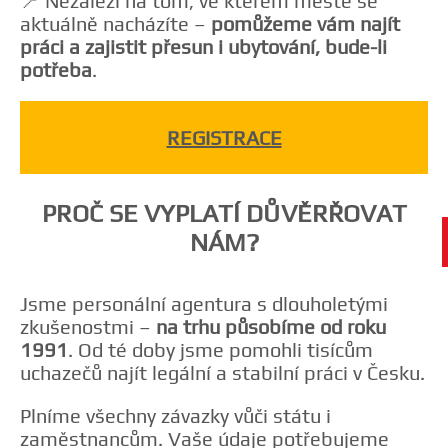
📍 Nezáleží na tom, ve kterém městě se
aktuálně nacházíte –
pomůžeme vám najít
práci a zajistit přesun i ubytování, bude-li
potřeba
.
REGISTRACE
PROČ SE VYPLATÍ DŮVĚRŘOVAT
NÁM?
Jsme personální agentura s dlouholetými
zkušenostmi –
na trhu působíme od roku
1991
. Od té doby jsme pomohli tisícům
uchazečů najít legální a stabilní práci v Česku.
Plníme všechny závazky vůči státu i
zaměstnancům. Vaše údaje potřebujeme