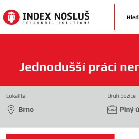
Hled
Jednodušší práci ne
❯
Lokalita
Druh pozice
Kariéra
Brno
Plný 
Pro
zaměstnavatele