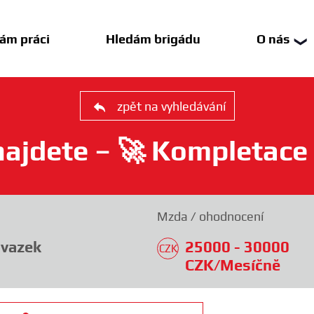
ám práci
Hledám brigádu
O nás
❯
zpět na vyhledávání
najdete – 🚀 Kompletace
Reg
Mzda / ohodnocení
рег
úvazek
25000 - 30000
CZK
CZK/Mesíčně
реє
рег