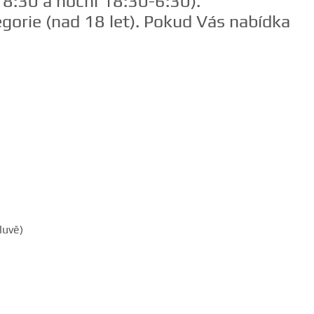
:30 a noční 18:30-6:30).
gorie (nad 18 let). Pokud Vás nabídka
luvě)