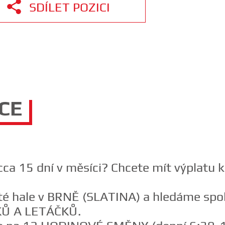
SDÍLET POZICI
CE
ca 15 dní v měsíci? Chcete mít výplatu k 
isté hale v BRNĚ (SLATINA) a hledáme spo
Ů A LETÁČKŮ.