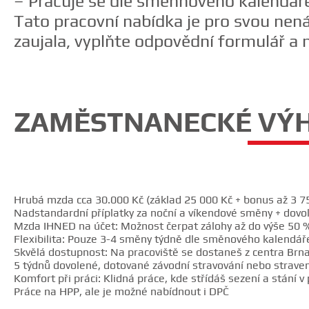
– Pracuje se dle směnnového kalendá
Tato pracovní nabídka je pro svou nen
zaujala, vyplňte odpovědní formulář 
ZAMĚSTNANECKÉ VÝ
Hrubá mzda cca 30.000 Kč (základ 25 000 Kč + bonus až 3 7
Nadstandardní příplatky za noční a víkendové směny + dov
Mzda IHNED na účet: Možnost čerpat zálohy až do výše 50 
Flexibilita: Pouze 3-4 směny týdně dle směnového kalendář
Skvělá dostupnost: Na pracoviště se dostaneš z centra Br
5 týdnů dovolené, dotované závodní stravování nebo strave
Komfort při práci: Klidná práce, kde střídáš sezení a stání 
Práce na HPP, ale je možné nabídnout i DPČ