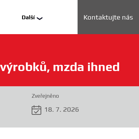
Kontaktujte nás
Další
❯
 výrobků, mzda ihned
❯
istration
Zveřejněno
истрация
18. 7. 2026
страція
истрација