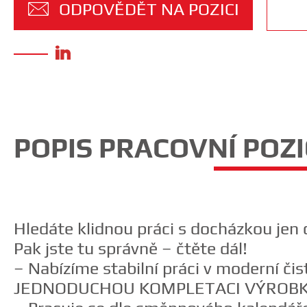
ODPOVĚDĚT NA POZICI
❯
POPIS PRACOVNÍ POZI
Registration
регистрация
реєстрація
Hledáte klidnou práci s docházkou jen c
регистрација
Pak jste tu správně – čtěte dál!
– Nabízíme stabilní práci v moderní č
JEDNODUCHOU KOMPLETACI VÝROBK
❯