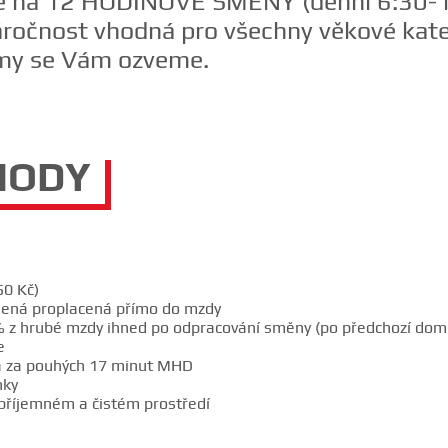
ře na 12 HODINOVÉ SMĚNY (denní 6:30-18
áročnost vhodná pro všechny věkové kate
a my se Vám ozveme.
HODY
50 Kč)
olená proplacená přímo do mzdy
% z hrubé mzdy ihned po odpracování směny (po předchozí dom
e
na za pouhých 17 minut MHD
nky
v příjemném a čistém prostředí