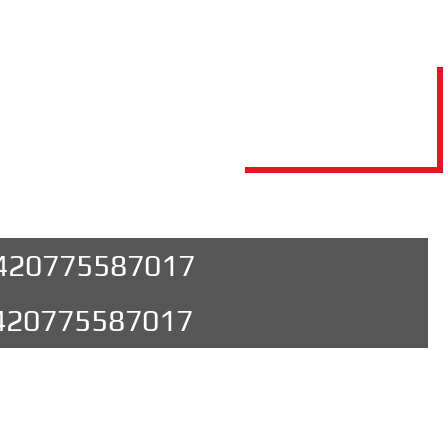
420775587017
420775587017